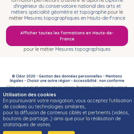
formation permettant d'obtenir le diplôme
Diplôme
d'ingénieur du conservatoire national des arts et
métiers spécialité géomètre et topographe
pour le
métier
Mesures topographiques en Hauts-de-France
Afficher toutes les formations en Hauts-de-
France
pour le métier
Mesures topographiques
© Cléor 2020 -
Gestion des données personnelles
-
Mentions
légales
-
Choisir une autre région
-
Accessibilité : non conforme
Cléor est un outil développé par les régions Bretagne, Centre-Val de Loire et
Bourgogne-Franche-Comté et leurs Carif-Oref associés.
Utilisation des cookies
En poursuivant votre navigation, vous acceptez l'utilisation
de cookies ou technologies similaires,
pour la diffusion de contenus ciblés et pertinents (vidéos,
boutons de partage…) ainsi que pour la réalisation de
statistiques de visites.