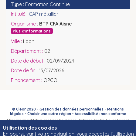
Formation Continue
CAP métallier
BTP CFA Aisne
Plus d'informations
Laon
02
02/09/2024
13/07/2026
OPCO
© Cléor 2020 -
Gestion des données personnelles
-
Mentions
légales
-
Choisir une autre région
-
Accessibilité : non conforme
Cléor est un outil développé par les régions Bretagne, Centre-Val de Loire et
Bourgogne-Franche-Comté et leurs Carif-Oref associés.
Utilisation des cookies
En poursuivant votre navigation, vous acceptez l'utilisation