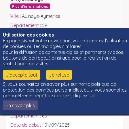
Plus d'informations
Aulnoye-Aymeries
59
02/09/2024
Utilisation des cookies
En poursuivant votre navigation, vous acceptez l'utilisation
30/06/2027
de cookies ou technologies similaires,
pour la diffusion de contenus ciblés et pertinents (vidéos,
OPCO
boutons de partage…) ainsi que pour la réalisation de
Formation Continue
statistiques de visites.
BAC Pro - Commercialisation et services
J'accepte tout
Je refuse
en restauration
Si vous souhaitez en savoir plus sur notre politique de
INFA CFA Hauts-de-France - Site de
protection des données personnelles, ou si vous souhaitez
Gouvieux
paramétrer le dépôt de cookies, cliquez sur
Plus d'informations
En savoir plus
Gouvieux
60
01/09/2025