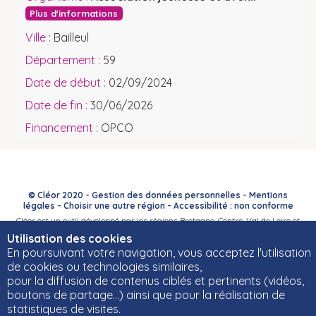
Plus d'informations
Bailleul
59
02/09/2024
30/06/2026
OPCO
© Cléor 2020 -
Gestion des données personnelles
-
Mentions
légales
-
Choisir une autre région
-
Accessibilité : non conforme
Cléor est un outil développé par les régions Bretagne, Centre-Val de Loire et
Bourgogne-Franche-Comté et leurs Carif-Oref associés.
Utilisation des cookies
En poursuivant votre navigation, vous acceptez l'utilisation
de cookies ou technologies similaires,
pour la diffusion de contenus ciblés et pertinents (vidéos,
boutons de partage…) ainsi que pour la réalisation de
statistiques de visites.