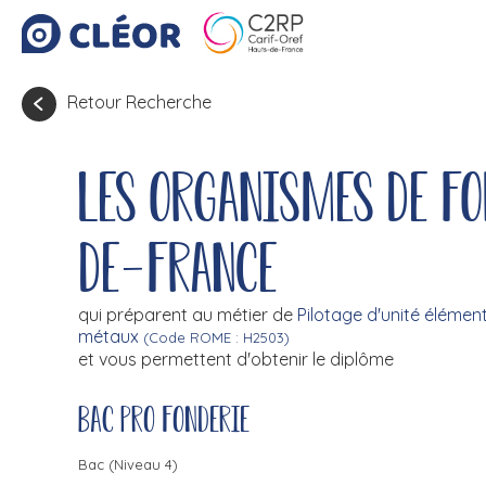
Retour Recherche
Les organismes de f
de-France
qui préparent au métier de
Pilotage d'unité élémen
métaux
(Code ROME : H2503)
et vous permettent d'obtenir le diplôme
Bac pro fonderie
Bac (Niveau 4)