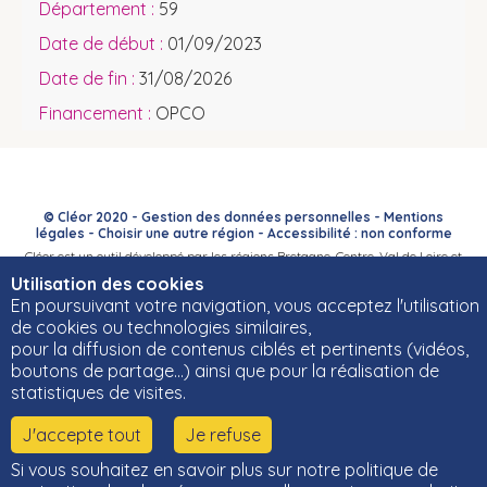
59
01/09/2023
31/08/2026
OPCO
© Cléor 2020 -
Gestion des données personnelles
-
Mentions
légales
-
Choisir une autre région
-
Accessibilité : non conforme
Cléor est un outil développé par les régions Bretagne, Centre-Val de Loire et
Bourgogne-Franche-Comté et leurs Carif-Oref associés.
Utilisation des cookies
En poursuivant votre navigation, vous acceptez l'utilisation
de cookies ou technologies similaires,
pour la diffusion de contenus ciblés et pertinents (vidéos,
boutons de partage…) ainsi que pour la réalisation de
statistiques de visites.
J'accepte tout
Je refuse
Si vous souhaitez en savoir plus sur notre politique de