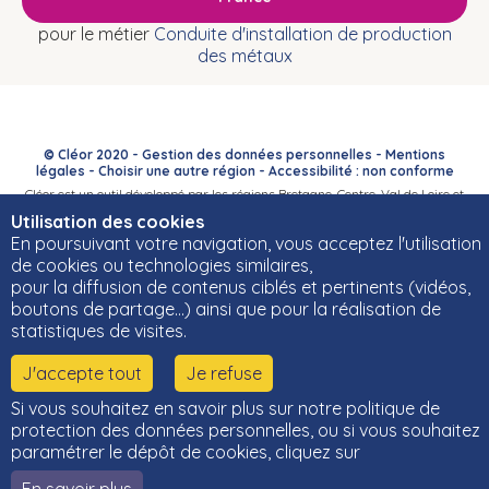
pour le métier
Conduite d'installation de production
des métaux
© Cléor 2020 -
Gestion des données personnelles
-
Mentions
légales
-
Choisir une autre région
-
Accessibilité : non conforme
Cléor est un outil développé par les régions Bretagne, Centre-Val de Loire et
Bourgogne-Franche-Comté et leurs Carif-Oref associés.
Utilisation des cookies
En poursuivant votre navigation, vous acceptez l'utilisation
de cookies ou technologies similaires,
pour la diffusion de contenus ciblés et pertinents (vidéos,
boutons de partage…) ainsi que pour la réalisation de
statistiques de visites.
J'accepte tout
Je refuse
Si vous souhaitez en savoir plus sur notre politique de
protection des données personnelles, ou si vous souhaitez
paramétrer le dépôt de cookies, cliquez sur