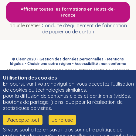
Afficher toutes les formations en Hauts-de-
France
pour le métier
Conduite d'équipement de fabrication
de papier ou de carton
© Cléor 2020 -
Gestion des données personnelles
-
Mentions
légales
-
Choisir une autre région
-
Accessibilité : non conforme
Cléor est un outil développé par les régions Bretagne, Centre-Val de Loire et
Bourgogne-Franche-Comté et leurs Carif-Oref associés.
Utilisation des cookies
En poursuivant votre navigation, vous acceptez l'utilisation
de cookies ou technologies similaires,
pour la diffusion de contenus ciblés et pertinents (vidéos,
boutons de partage…) ainsi que pour la réalisation de
statistiques de visites.
J'accepte tout
Je refuse
Si vous souhaitez en savoir plus sur notre politique de
protection des données personnelles, ou si vous souhaitez