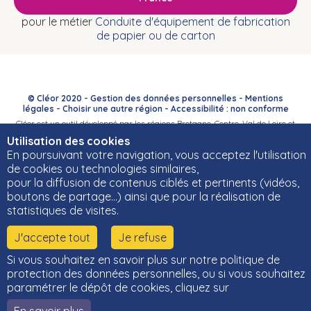
pour le métier
Conduite d'équipement de fabrication
de papier ou de carton
© Cléor 2020 -
Gestion des données personnelles
-
Mentions
légales
-
Choisir une autre région
-
Accessibilité : non conforme
Cléor est un outil développé par les régions Bretagne, Centre-Val de Loire et
Bourgogne-Franche-Comté et leurs Carif-Oref associés.
Utilisation des cookies
En poursuivant votre navigation, vous acceptez l'utilisation
de cookies ou technologies similaires,
pour la diffusion de contenus ciblés et pertinents (vidéos,
boutons de partage…) ainsi que pour la réalisation de
statistiques de visites.
J'accepte tout
Je refuse
Si vous souhaitez en savoir plus sur notre politique de
protection des données personnelles, ou si vous souhaitez
paramétrer le dépôt de cookies, cliquez sur