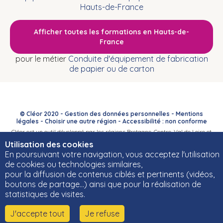
Hauts-de-France
Afficher toutes les formations en Hauts-de-
France
pour le métier
Conduite d'équipement de fabrication
de papier ou de carton
© Cléor 2020 -
Gestion des données personnelles
-
Mentions
légales
-
Choisir une autre région
-
Accessibilité : non conforme
Cléor est un outil développé par les régions Bretagne, Centre-Val de Loire et
Bourgogne-Franche-Comté et leurs Carif-Oref associés.
Utilisation des cookies
En poursuivant votre navigation, vous acceptez l'utilisation
de cookies ou technologies similaires,
pour la diffusion de contenus ciblés et pertinents (vidéos,
boutons de partage…) ainsi que pour la réalisation de
statistiques de visites.
J'accepte tout
Je refuse