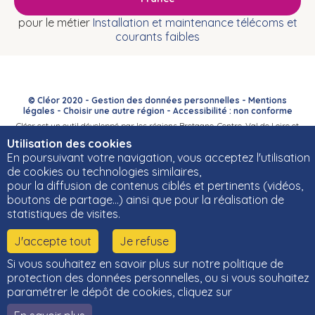
pour le métier
Installation et maintenance télécoms et
courants faibles
© Cléor 2020 -
Gestion des données personnelles
-
Mentions
légales
-
Choisir une autre région
-
Accessibilité : non conforme
Cléor est un outil développé par les régions Bretagne, Centre-Val de Loire et
Bourgogne-Franche-Comté et leurs Carif-Oref associés.
Utilisation des cookies
En poursuivant votre navigation, vous acceptez l'utilisation
de cookies ou technologies similaires,
pour la diffusion de contenus ciblés et pertinents (vidéos,
boutons de partage…) ainsi que pour la réalisation de
statistiques de visites.
J'accepte tout
Je refuse
Si vous souhaitez en savoir plus sur notre politique de
protection des données personnelles, ou si vous souhaitez
paramétrer le dépôt de cookies, cliquez sur