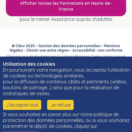
Afficher toutes les formations en Hauts-de-
France
pour le métier
Assistance auprès d'adultes
© Cléor 2020 -
Gestion des données personnelles
-
Mentions
légales
-
Choisir une autre région
-
Accessibilité : non conforme
Cléor est un outil développé par les régions Bretagne, Centre-Val de Loire et
Bourgogne-Franche-Comté et leurs Carif-Oref associés.
Utilisation des cookies
En poursuivant votre navigation, vous acceptez l'utilisation
de cookies ou technologies similaires,
pour la diffusion de contenus ciblés et pertinents (vidéos,
boutons de partage…) ainsi que pour la réalisation de
statistiques de visites.
J'accepte tout
Je refuse
Si vous souhaitez en savoir plus sur notre politique de
protection des données personnelles, ou si vous souhaitez
paramétrer le dépôt de cookies, cliquez sur