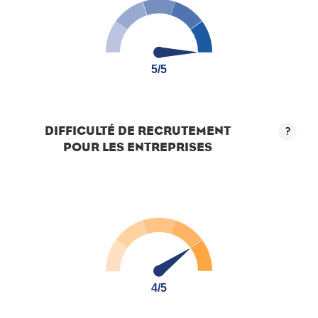
5/5
5/5
DIFFICULTÉ DE RECRUTEMENT
?
POUR LES ENTREPRISES
4/5
4/5