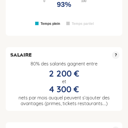
0
100
93%
Temps plein
Temps partiel
SALAIRE
?
80% des salariés gagnent entre
2 200 €
et
4 300 €
nets par mois auquel peuvent s’ajouter des
avantages (primes, tickets restaurants….)