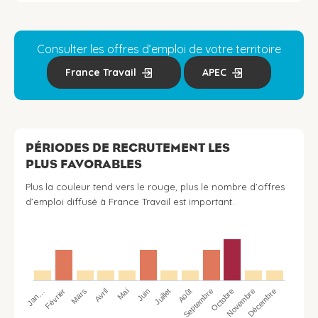
Consulter les offres d’emploi de votre territoire
France Travail
APEC
PÉRIODES DE RECRUTEMENT LES
PLUS FAVORABLES
Plus la couleur tend vers le rouge, plus le nombre d’offres
d’emploi diffusé à France Travail est important.
Jan…
Avril
Juillet
Octobre
Mars
Juin
Septembre
Décembre
Février
Mai
Août
Novembre