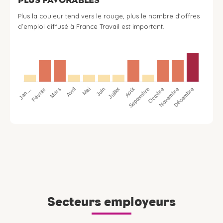
Plus la couleur tend vers le rouge, plus le nombre d’offres
d’emploi diffusé à France Travail est important.
Jan…
Avril
Juillet
Octobre
Mars
Juin
Septembre
Décembre
Février
Mai
Août
Novembre
Secteurs employeurs