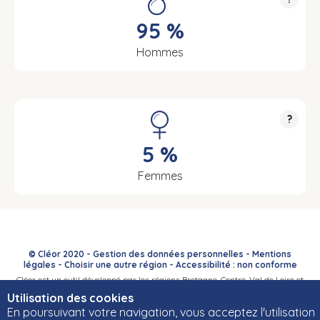
95 %
Hommes
?
5 %
Femmes
© Cléor 2020 -
Gestion des données personnelles
-
Mentions
légales
-
Choisir une autre région
-
Accessibilité : non conforme
Cléor est un outil développé par les régions Bretagne, Centre-Val de Loire et
Bourgogne-Franche-Comté et leurs Carif-Oref associés.
Utilisation des cookies
En poursuivant votre navigation, vous acceptez l'utilisation