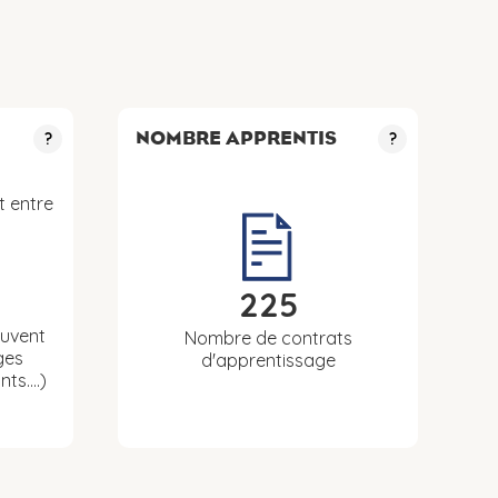
NOMBRE APPRENTIS
?
?
t entre
225
euvent
Nombre de contrats
ges
d'apprentissage
nts….)