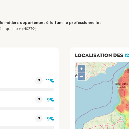
de métiers appartenant à la famille professionnelle :
le qualité » (H0Z92).
LOCALISATION DES
1
+
−
11%
?
9%
?
9%
?