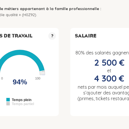
de métiers appartenant à la famille professionnelle :
le qualité » (H0Z92).
S DE TRAVAIL
SALAIRE
?
80% des salariés gagnen
2 500 €
et
4 300 €
0
100
94%
nets par mois auquel p
s’ajouter des avanta
(primes, tickets restaura
Temps plein
Temps partiel