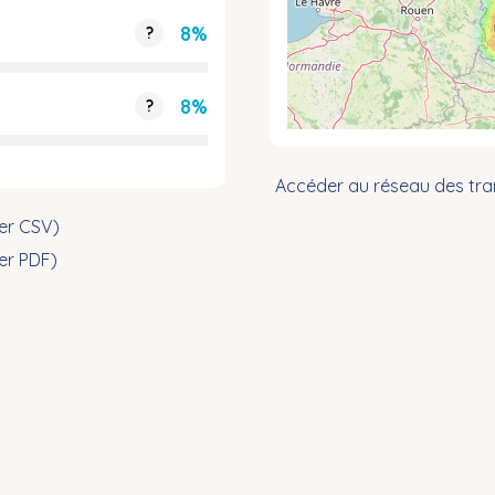
8%
?
8%
?
Accéder au réseau des tra
ier CSV)
ier PDF)