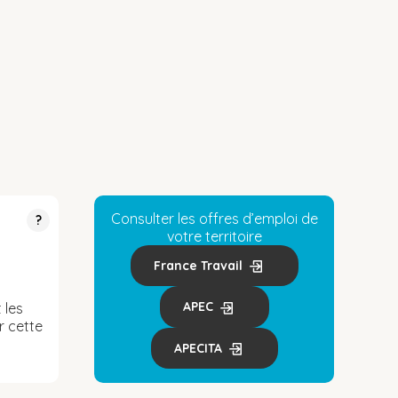
Consulter les offres d’emploi de
?
votre territoire
France Travail
APEC
 les
r cette
APECITA