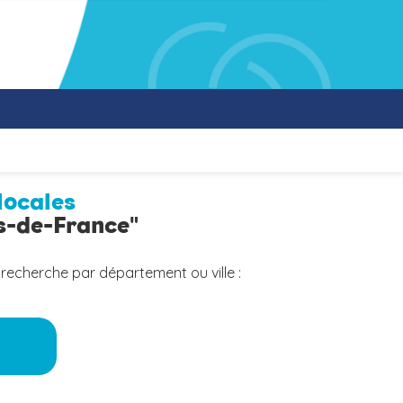
locales
ts-de-France"
 recherche par département ou ville :
a