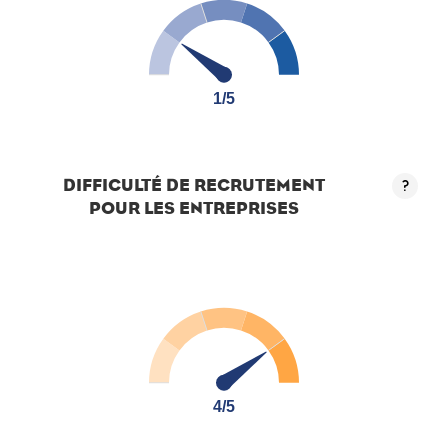
1/5
1/5
DIFFICULTÉ DE RECRUTEMENT
?
POUR LES ENTREPRISES
4/5
4/5