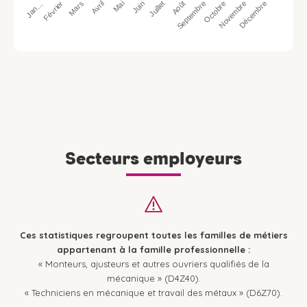
Jan…
Avril
Juillet
Octobre
Mars
Juin
Septembre
Décembre
Février
Mai
Août
Novembre
Secteurs employeurs
Ces statistiques regroupent toutes les familles de métiers
appartenant à la famille professionnelle :
« Monteurs, ajusteurs et autres ouvriers qualifiés de la
mécanique » (D4Z40).
« Techniciens en mécanique et travail des métaux » (D6Z70).