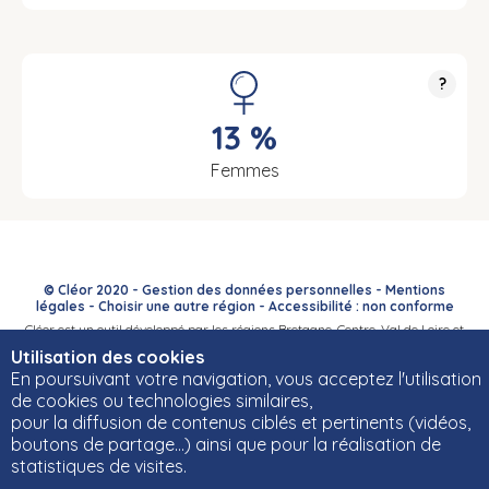
?
13 %
Femmes
© Cléor 2020 -
Gestion des données personnelles
-
Mentions
légales
-
Choisir une autre région
-
Accessibilité : non conforme
Cléor est un outil développé par les régions Bretagne, Centre-Val de Loire et
Bourgogne-Franche-Comté et leurs Carif-Oref associés.
Utilisation des cookies
En poursuivant votre navigation, vous acceptez l'utilisation
de cookies ou technologies similaires,
pour la diffusion de contenus ciblés et pertinents (vidéos,
boutons de partage…) ainsi que pour la réalisation de
statistiques de visites.