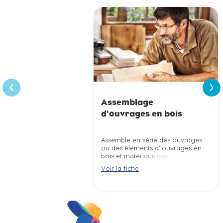
›
‹
Assemblage
d'ouvrages en bois
Assemble en série des ouvrages
ou des éléments d''ouvrages en
bois et matériaux associés
(sièges, éléments de charpente,
Voir la fiche
panneaux, placages, ...) à partir
de pièces usinées ou débitées
selon les règles de sécurité et
les impératifs de production
(qualité, coûts, délais, ...).