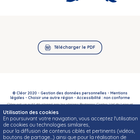
Télécharger le PDF
© Cléor 2020 -
Gestion des données personnelles
-
Mentions
légales
-
Choisir une autre région
-
Accessibilité : non conforme
Cléor est un outil développé par les régions Bretagne, Centre-Val de Loire et
Bourgogne-Franche-Comté et leurs Carif-Oref associés.
Utilisation des cookies
En poursuivant votre navigation, vous acceptez l'utilisation
de cookies ou technologies similaires,
pour la diffusion de contenus ciblés et pertinents (vidéos,
boutons de partage…) ainsi que pour la réalisation de