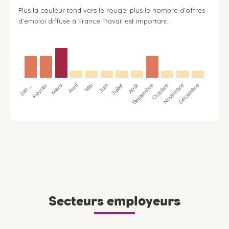
Plus la couleur tend vers le rouge, plus le nombre d’offres
d’emploi diffusé à France Travail est important.
Jan…
Avril
Juillet
Octobre
Mars
Juin
Septembre
Décembre
Février
Mai
Août
Novembre
Secteurs employeurs