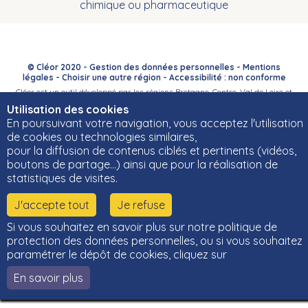
chimique ou pharmaceutique
© Cléor 2020 -
Gestion des données personnelles
-
Mentions
légales
-
Choisir une autre région
-
Accessibilité : non conforme
Cléor est un outil développé par les régions Bretagne, Centre-Val de Loire et
Bourgogne-Franche-Comté et leurs Carif-Oref associés.
Utilisation des cookies
En poursuivant votre navigation, vous acceptez l'utilisation
de cookies ou technologies similaires,
pour la diffusion de contenus ciblés et pertinents (vidéos,
boutons de partage…) ainsi que pour la réalisation de
statistiques de visites.
J'accepte tout
Je refuse
Si vous souhaitez en savoir plus sur notre politique de
protection des données personnelles, ou si vous souhaitez
paramétrer le dépôt de cookies, cliquez sur
En savoir plus