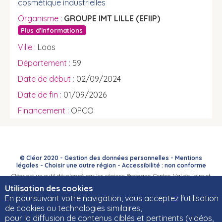
cosmétique industrielles
GROUPE IMT LILLE (EFIIP)
Plus d'informations
Loos
59
02/09/2024
01/09/2026
OPCO
© Cléor 2020 -
Gestion des données personnelles
-
Mentions
légales
-
Choisir une autre région
-
Accessibilité : non conforme
Cléor est un outil développé par les régions Bretagne, Centre-Val de Loire et
Bourgogne-Franche-Comté et leurs Carif-Oref associés.
Utilisation des cookies
En poursuivant votre navigation, vous acceptez l'utilisation
de cookies ou technologies similaires,
pour la diffusion de contenus ciblés et pertinents (vidéos,