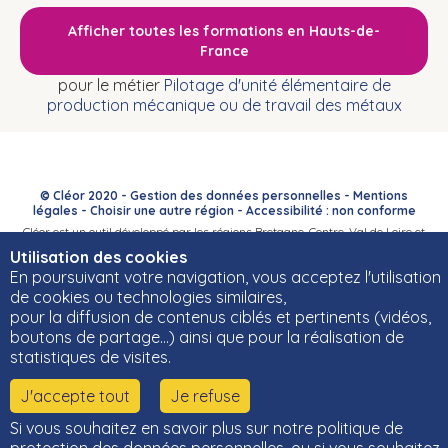
Afficher toutes les formations en Hauts-de-
France
pour le métier
Pilotage d'unité élémentaire de
production mécanique ou de travail des métaux
© Cléor 2020 -
Gestion des données personnelles
-
Mentions
légales
-
Choisir une autre région
-
Accessibilité : non conforme
Cléor est un outil développé par les régions Bretagne, Centre-Val de Loire et
Bourgogne-Franche-Comté et leurs Carif-Oref associés.
Utilisation des cookies
En poursuivant votre navigation, vous acceptez l'utilisation
de cookies ou technologies similaires,
pour la diffusion de contenus ciblés et pertinents (vidéos,
boutons de partage…) ainsi que pour la réalisation de
statistiques de visites.
J'accepte tout
Je refuse
Si vous souhaitez en savoir plus sur notre politique de