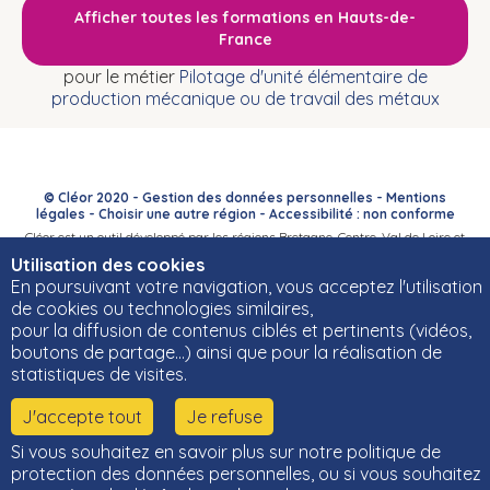
Afficher toutes les formations en Hauts-de-
France
pour le métier
Pilotage d'unité élémentaire de
production mécanique ou de travail des métaux
© Cléor 2020 -
Gestion des données personnelles
-
Mentions
légales
-
Choisir une autre région
-
Accessibilité : non conforme
Cléor est un outil développé par les régions Bretagne, Centre-Val de Loire et
Bourgogne-Franche-Comté et leurs Carif-Oref associés.
Utilisation des cookies
En poursuivant votre navigation, vous acceptez l'utilisation
de cookies ou technologies similaires,
pour la diffusion de contenus ciblés et pertinents (vidéos,
boutons de partage…) ainsi que pour la réalisation de
statistiques de visites.
J'accepte tout
Je refuse
Si vous souhaitez en savoir plus sur notre politique de
protection des données personnelles, ou si vous souhaitez