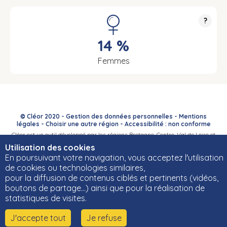
?
14 %
Femmes
© Cléor 2020 -
Gestion des données personnelles
-
Mentions
légales
-
Choisir une autre région
-
Accessibilité : non conforme
Cléor est un outil développé par les régions Bretagne, Centre-Val de Loire et
Bourgogne-Franche-Comté et leurs Carif-Oref associés.
Utilisation des cookies
En poursuivant votre navigation, vous acceptez l'utilisation
de cookies ou technologies similaires,
pour la diffusion de contenus ciblés et pertinents (vidéos,
boutons de partage…) ainsi que pour la réalisation de
statistiques de visites.
J'accepte tout
Je refuse