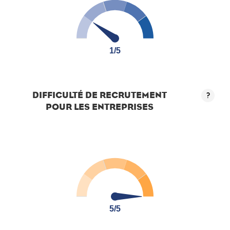
1/5
1/5
DIFFICULTÉ DE RECRUTEMENT
?
POUR LES ENTREPRISES
5/5
5/5