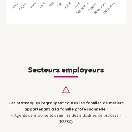
Jan…
Avril
Juillet
Octobre
Mars
Juin
Septembre
Décembre
Février
Mai
Août
Novembre
Secteurs employeurs
Ces statistiques regroupent toutes les familles de métiers
appartenant à la famille professionnelle :
« Agents de maîtrise et assimilés des industries de process »
(E2Z80).