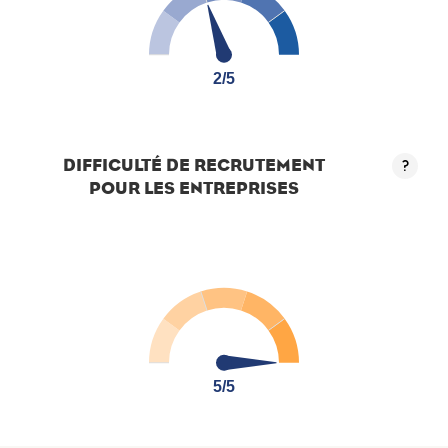
2/5
2/5
DIFFICULTÉ DE RECRUTEMENT
?
POUR LES ENTREPRISES
5/5
5/5