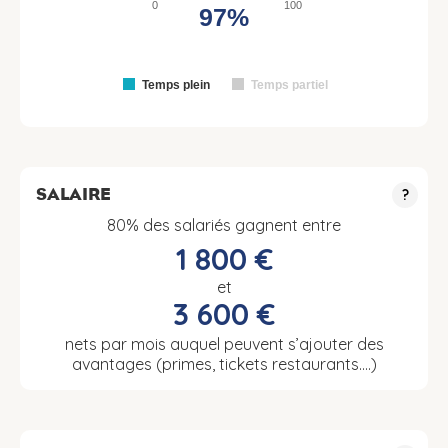
0
100
97%
Temps plein
Temps partiel
SALAIRE
?
80% des salariés gagnent entre
1 800 €
et
3 600 €
nets par mois auquel peuvent s’ajouter des
avantages (primes, tickets restaurants….)