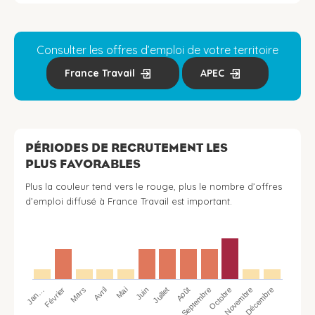
Consulter les offres d’emploi de votre territoire
France Travail
APEC
PÉRIODES DE RECRUTEMENT LES
PLUS FAVORABLES
Plus la couleur tend vers le rouge, plus le nombre d’offres
d’emploi diffusé à France Travail est important.
Jan…
Avril
Juillet
Octobre
Mars
Juin
Septembre
Décembre
Février
Mai
Août
Novembre