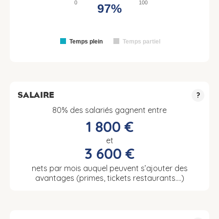
0
100
97%
Temps plein
Temps partiel
SALAIRE
?
80% des salariés gagnent entre
1 800 €
et
3 600 €
nets par mois auquel peuvent s’ajouter des
avantages (primes, tickets restaurants….)