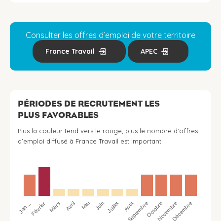
Consulter les offres d’emploi de votre territoire
France Travail
APEC
PÉRIODES DE RECRUTEMENT LES
PLUS FAVORABLES
Plus la couleur tend vers le rouge, plus le nombre d’offres
d’emploi diffusé à France Travail est important.
Jan…
Avril
Juillet
Octobre
Mars
Juin
Septembre
Décembre
Février
Mai
Août
Novembre