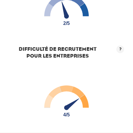
2/5
2/5
DIFFICULTÉ DE RECRUTEMENT
?
POUR LES ENTREPRISES
4/5
4/5