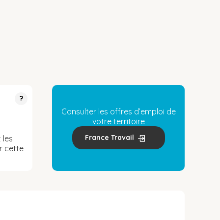
?
Consulter les offres d’emploi de
votre territoire
France Travail
 les
r cette