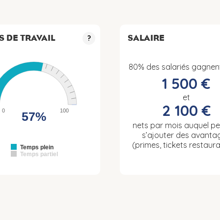
S DE TRAVAIL
SALAIRE
?
80% des salariés gagnen
1 500 €
et
2 100 €
0
100
57%
nets par mois auquel p
s’ajouter des avanta
(primes, tickets restaura
Temps plein
Temps partiel