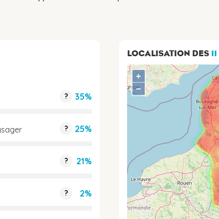
LOCALISATION DES
11
+
−
35%
?
25%
?
ysager
21%
?
2%
?