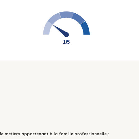
1/5
1/5
de métiers appartenant à la famille professionnelle :