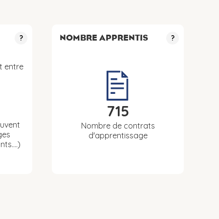
NOMBRE APPRENTIS
?
?
t entre
715
euvent
Nombre de contrats
ges
d'apprentissage
nts….)