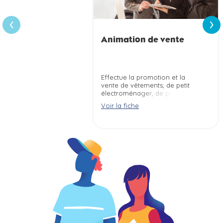
›
‹
Animation de vente
Effectue la promotion et la
vente de vêtements, de petit
électroménager, de produits
alimentaires, ... lors de
Voir la fiche
campagnes d''animation selon
les objectifs commerciaux
(salon, semaine promotionnelle,
lancement de produit, ...) d''une
marque, d''un client.