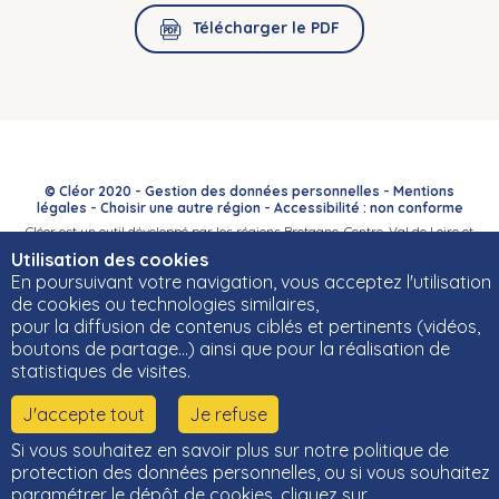
Télécharger le PDF
© Cléor 2020 -
Gestion des données personnelles
-
Mentions
légales
-
Choisir une autre région
-
Accessibilité : non conforme
Cléor est un outil développé par les régions Bretagne, Centre-Val de Loire et
Bourgogne-Franche-Comté et leurs Carif-Oref associés.
Utilisation des cookies
En poursuivant votre navigation, vous acceptez l'utilisation
de cookies ou technologies similaires,
pour la diffusion de contenus ciblés et pertinents (vidéos,
boutons de partage…) ainsi que pour la réalisation de
statistiques de visites.
J'accepte tout
Je refuse
Si vous souhaitez en savoir plus sur notre politique de
protection des données personnelles, ou si vous souhaitez
paramétrer le dépôt de cookies, cliquez sur