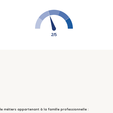
2/5
2/5
de métiers appartenant à la famille professionnelle :