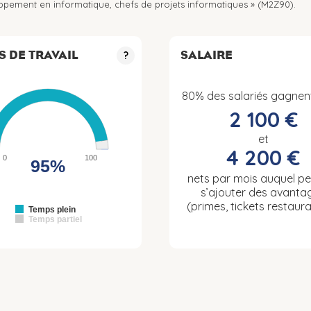
oppement en informatique, chefs de projets informatiques » (M2Z90).
S DE TRAVAIL
SALAIRE
?
80% des salariés gagnen
2 100 €
et
4 200 €
0
100
95%
nets par mois auquel p
s’ajouter des avanta
(primes, tickets restaura
Temps plein
Temps partiel