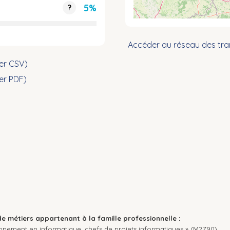
5%
?
Accéder au réseau des tra
ier CSV)
ier PDF)
de métiers appartenant à la famille professionnelle :
oppement en informatique, chefs de projets informatiques » (M2Z90).