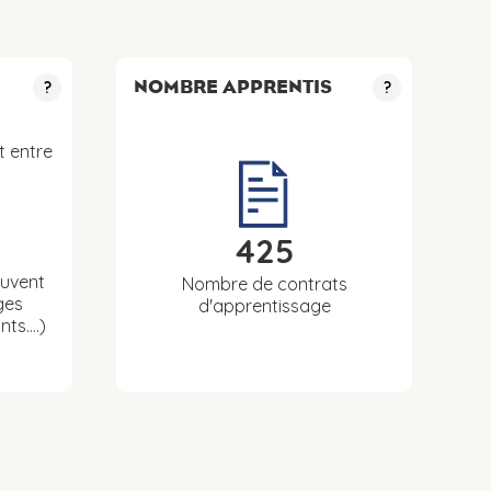
NOMBRE APPRENTIS
?
?
t entre
425
euvent
Nombre de contrats
ges
d'apprentissage
nts….)