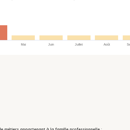
Mai
Juin
Juillet
Août
S
de métiers appartenant à la famille professionnelle :