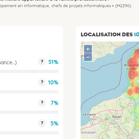
oppement en informatique, chefs de projets informatiques » (M2Z90).
LOCALISATION DES
1
+
−
51%
?
ance...)
10%
?
7%
?
5%
?