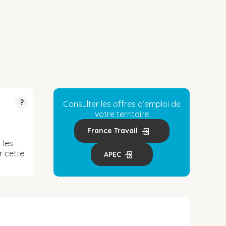
?
Consulter les offres d’emploi de
votre territoire
France Travail
 les
r cette
APEC