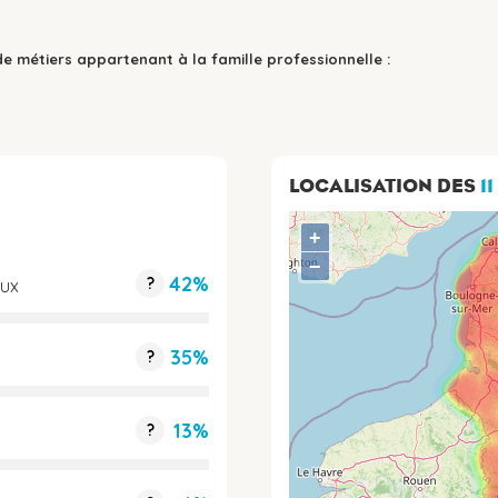
de métiers appartenant à la famille professionnelle :
LOCALISATION DES
1
+
−
42%
?
aux
35%
?
13%
?