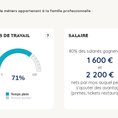
de métiers appartenant à la famille professionnelle :
S DE TRAVAIL
SALAIRE
?
80% des salariés gagnen
1 600 €
et
2 200 €
0
100
71%
nets par mois auquel p
s’ajouter des avanta
(primes, tickets restaura
Temps plein
Temps partiel