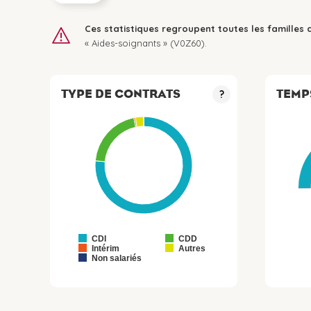
Ces statistiques regroupent toutes les familles 
« Aides-soignants » (V0Z60).
TYPE DE CONTRATS
TEMP
?
CDI
CDD
Intérim
Autres
Non salariés