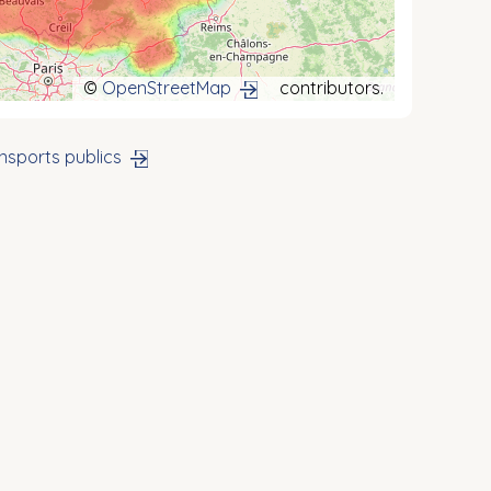
©
OpenStreetMap
contributors.
nsports publics