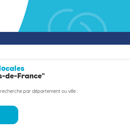
locales
ts-de-France"
 recherche par département ou ville :
a