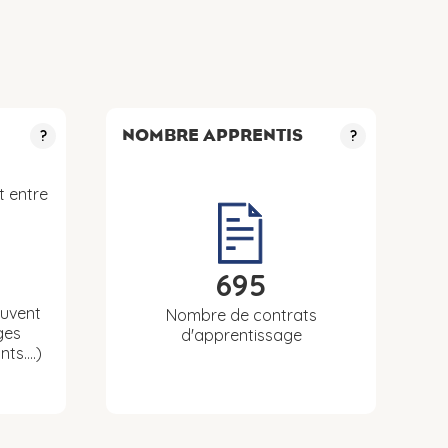
NOMBRE APPRENTIS
?
?
t entre
695
euvent
Nombre de contrats
ges
d'apprentissage
nts….)