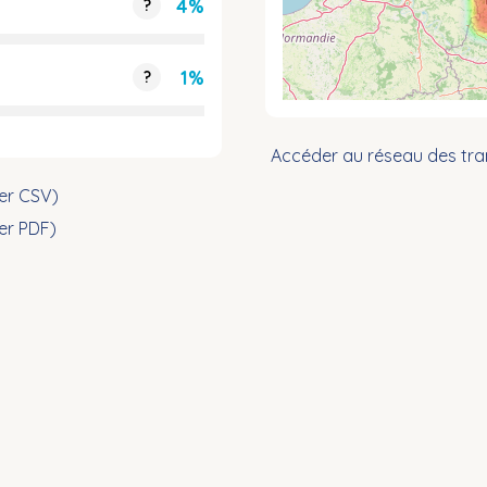
4%
?
1%
?
Accéder au réseau des tra
ier CSV)
ier PDF)