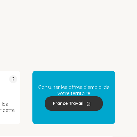
?
Consulter les offres d’emploi de
votre territoire
France Travail
 les
r cette