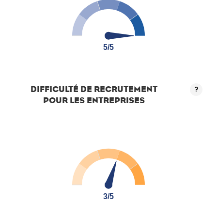
5/5
5/5
DIFFICULTÉ DE RECRUTEMENT
?
POUR LES ENTREPRISES
3/5
3/5