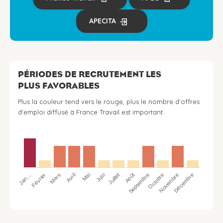
APECITA
PÉRIODES DE RECRUTEMENT LES
PLUS FAVORABLES
Plus la couleur tend vers le rouge, plus le nombre d’offres
d’emploi diffusé à France Travail est important.
Jan…
Avril
Juillet
Octobre
Mars
Juin
Septembre
Décembre
Février
Mai
Août
Novembre