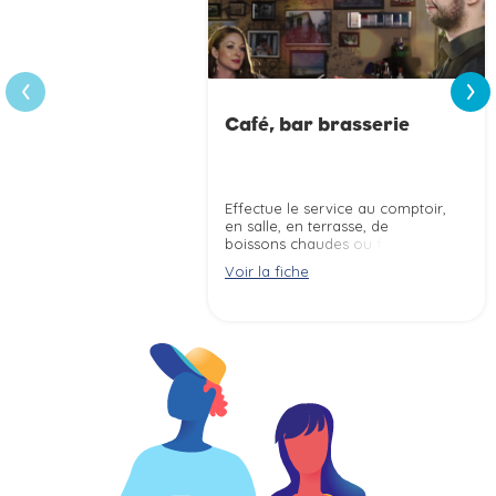
›
‹
Café, bar brasserie
Effectue le service au comptoir,
en salle, en terrasse, de
boissons chaudes ou froides
selon la législation relative à la
Voir la fiche
consommation d''alcools.
Entretient la verrerie, les
équipements du bar et les
locaux selon les règles
d''hygiène et la réglementation
sur les Etablissements Recevant
du Public (ERP).