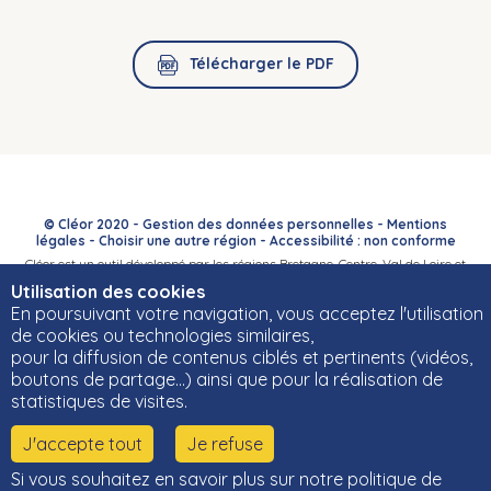
Télécharger le PDF
© Cléor 2020 -
Gestion des données personnelles
-
Mentions
légales
-
Choisir une autre région
-
Accessibilité : non conforme
Cléor est un outil développé par les régions Bretagne, Centre-Val de Loire et
Bourgogne-Franche-Comté et leurs Carif-Oref associés.
Utilisation des cookies
En poursuivant votre navigation, vous acceptez l'utilisation
de cookies ou technologies similaires,
pour la diffusion de contenus ciblés et pertinents (vidéos,
boutons de partage…) ainsi que pour la réalisation de
statistiques de visites.
J'accepte tout
Je refuse
Si vous souhaitez en savoir plus sur notre politique de